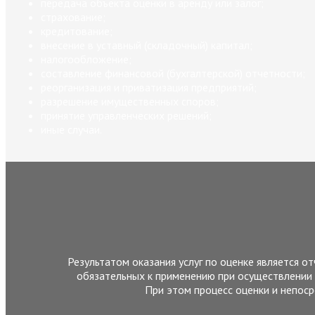
передача объекта оценки в аренду или залог;
страхование;
кредитование;
внесение в уставный (складочный) капитал;
налогообложение;
составление финансовой (бухгалтерской) отчетности;
реорганизация и приватизация предприятий;
разрешение имущественных споров;
принятие управленческих решений;
иные случаи.
Результатом оказания услуг по оценке является 
обязательных к применению при осуществлении
При этом процесс оценки и непос