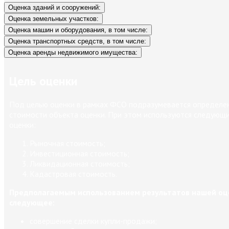
Оценка зданий и сооружений:
Оценка земельных участков:
Оценка машин и оборудования, в том числе:
Оценка транспортных средств, в том числе:
Оценка аренды недвижимого имущества:
Цель оценки
Под целью оценки в рамках ФСО подразумевается определен
стоимости объекта оценки. При этом используются следующ
оценки:
Рыночная стоимость;
Инвестиционная стоимость;
Ликвидационная стоимость;
Кадастровая стоимость.
Предполагаемым использованием результатов нашей оц
следующее:
совершение сделки купли-продажи;